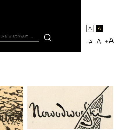
A
A
A
A
+
-
A