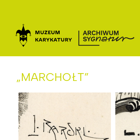
Przejdź
do
treści
„MARCHOŁT”